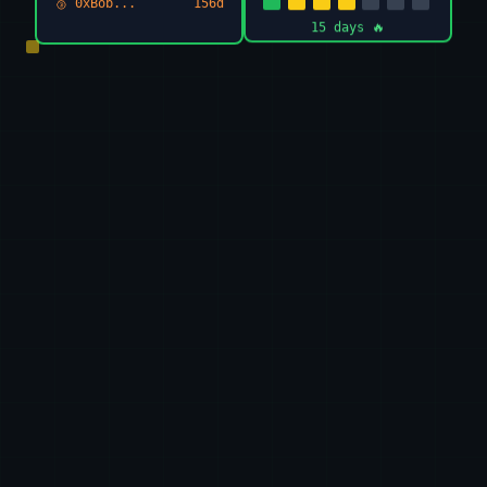
🥉 0xBob...
156d
15 days 🔥