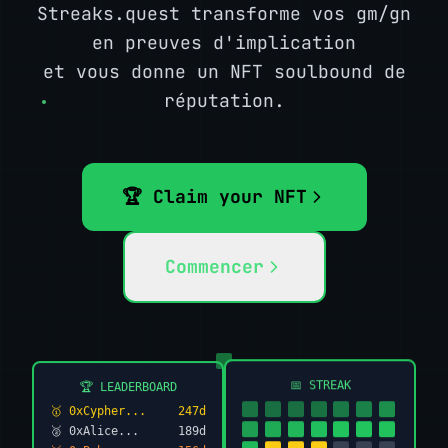
Streaks.quest transforme vos gm/gn
en preuves d'implication
et vous donne un NFT soulbound de
réputation.
🏆 Claim your NFT
Commencer
📅 STREAK
🏆 LEADERBOARD
🥇 0xCypher...
247d
🥈 0xAlice...
189d